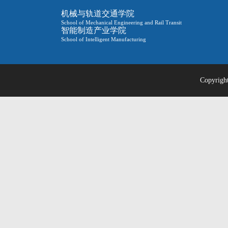
机械与轨道交通学院
School of Mechanical Engineering and Rail Transit
智能制造产业学院
School of Intelligent Manufacturing
Copyri