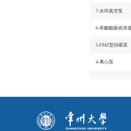
7-水环真空泵
6-草酸酯吸收塔
5-FMZ型自吸泵
4-离心泵