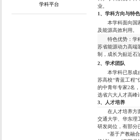
学科平台
业。
1
、学科方向
与特色
本学科面向国
及能源高效利用
。
特色优势：学
苏省能源动力高端
制，成长为贴近石
2
、学术团队
本学科已形成
苏高校
“青蓝工程
的中青年专家
2
名
选省六大人才高峰
3
、人才培养
在人才培养方
交通大学、华东理
研发岗位，有部分
“基于产教融