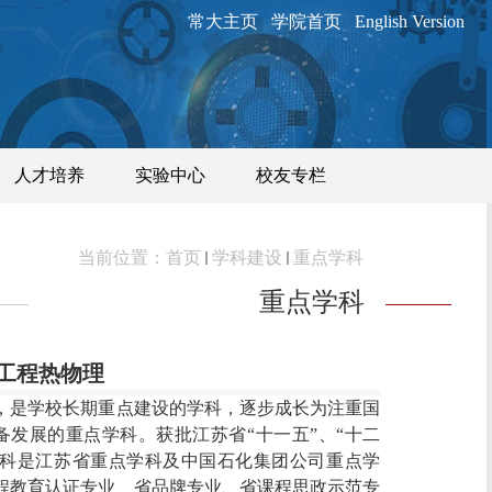
常大主页
学院首页
English Version
人才培养
实验中心
校友专栏
当前位置：
首页
学科建设
重点学科
重点学科
工程热物理
，是学校长期重点建设的学科，逐步成长为注重国
备
发展的
重点
学科
。获批
江苏省
“
十一五
”
、
“
十二
科是江苏省重点学科及中国石化集团公司重点学
程教育认证专业、省品牌专业
、省课程思政示范专