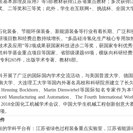
法基本原理及应用
》
等
5
部教材
获得江苏省
重点教材
；多次获得
奖、二等奖和三等奖；此外，学生在
互联网
+
、
挑战杯、全国大
石化装备
、节能环保装备、新能源装备等行业
有着长期、广泛和
研项目数和经费总数持续增长
。
“
多晶硅冷氢化生产核心专用加
技术及应用”等
2
项成果获国家科技进步二等奖
，
获
国家专利优秀
然科学基金重点项目
等国家、省部级课题
69
项
，横纵向科研经费
专利
265
件，出版学术专著、教材
6
部。
科开展了广泛的国际国内学术交流活动，与美国普渡大学、德
南大学、大连理工大学等国内外著名高校和科研院所建立了长
了
Henning Bockhorn
、
Martin Dienwiebel
等国际知名专家作为本
ed Manufacturing and Automation
、
The Fourth International Wo
、
2
018
全国化工机械学术会议
、
中国大学生机械工程创新创意大
项
。
件
有的学科平台有：江苏省绿色过程装备重点实验室，
江苏省能源