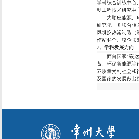
学科综合训练中心
动工程技术研究中
为顺应能源
、
研究院
，并
联合相
风凯换热器制造（
作站
44
个、校企联
7
、学科发展方向
面向国家
“碳
备
、环保新能源等
养质量受到社会和
及国家的发展做出