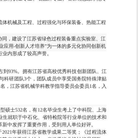
流体机械及工程、过程强化与环保装备、热能工程
协同，建设了江苏
省
绿色过程装备重点实验室、江
行业应用-创新人才培养”为一体的多元化协同创新机
行业内形成了较高声誉。
占到
93%
。
拥有江苏省高校优秀科技创新团队、江
学与科研团队
3
个，
团队成员中享受国务院特殊津贴
1
名，江苏省机械学科教学指导委员会委员
1
名，入
业型硕士
532
名，有
12
名毕业生考上了中科院、上海
业生就职于中石化、省特检院等行业单位的技术和
革新中发挥了重要作用，受到用人单位好评。
于
2021
年获得江苏省教学成果二等奖；《
过程流体