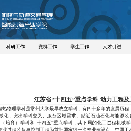
科研工作
党群工作
学生工作
人才引进
江苏省
“
十四五
”
重点学科
-
动力工程及
程热物理学科
是常州大学最早成立学科，有四十多
年
的
发展历程
域化，突出学科交叉、服务区域需求、贴近
石油石化与能源装
点（培育）学科和
“
十四五
”
重点学科，
其下属的化工过程机械学
专业过程装备与控制工程为首批国家级一流专业建设点、中国工