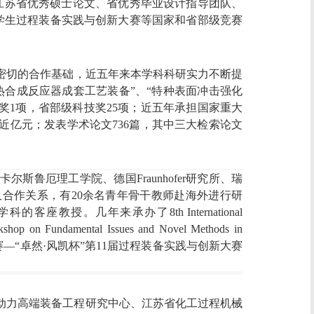
江苏省优秀硕士论文、省优秀毕业设计指导团队、
学生过程装备实践与创新大赛等国家和省部级竞赛
密切的合作基础，近五年来本学科科研实力不断提
热合成反应器成套工艺装备
”
、
“特种表面冲击强化
奖
1
项，省部级科技奖
25
项
；近五年
承担国家重大
近亿元
；发表学术论文
736
篇，其中三大检索论文
国卡尔斯鲁厄理工学院、德国
Fraunhofer
研究所、瑞
久合作关系，有
20
余名青年骨干教师赴海外进行研
学科的客座教授。
几年来承办了
8th International
rkshop on Fundamental Issues and Novel Methods in
赛
—“
卓然
·
风凯杯
”
第
11
届过程装备实践与创新大赛
动力高端装备工程研究中心、
江苏省化工过程机械