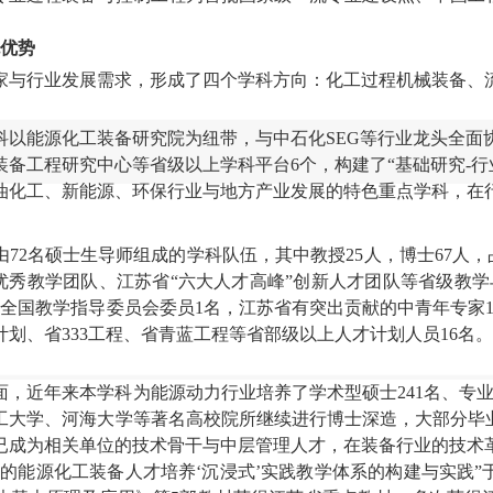
优势
家与行业发展需求，形成了四个
学科方向
：化工过程机械装备、
科以能源化工装备研究院为纽带，与中石化
SEG等行业龙头全面
装备工程研究中心等省级以上学科平台
6
个，构建了
“基础研究-
油化工、新能源、环保行业与地方产业发展的特色重点学科，在
由
72
名
硕士生导师
组成的
学科
队伍，其中教授
25
人，博士
67
人，
”优秀教学团队、江苏省“六大人才高峰”创新人才团队等省级教
，全国教学指导委员会委员
1
名，江苏省有突出贡献的中青年专家
计划、省
333
工程、省青蓝工程等省部级以上人才计划人员
16
名。
面，
近年来本学科为能源动力行业培养了学术型硕士
241
名、专
工大学、河海大学等著名高校院所继续进行博士深造，大部分毕
已成为相关单位的技术骨干与中层管理人才，在装备行业的技术
合的能源化工装备人才培养‘沉浸式’实践教学体系的构建与实践”