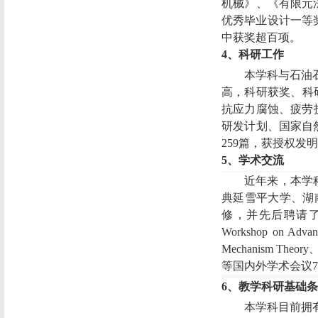
机械
》
、
《
有限元
优秀毕业设计一等
中获奖
超百项
。
4
、科研工作
本学科与石油
高，
科研获奖、
科
抗应力腐蚀、疲劳
研发计划
、国家自
259
篇，获授权发明
5
、学术交流
近年来，本学
典延雪平大学、湖
修，并先后聘请
Workshop on Advanc
Mechanism Theory
等国内外学术会议
7
6
、教学科研基础条
本学科目前拥