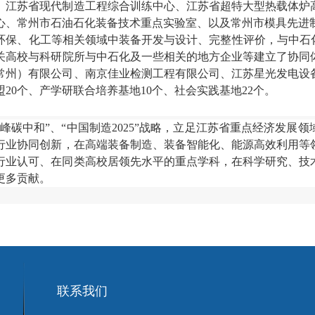
、江苏省现代制造工程综合训练中心
、
江苏省超特大型热载体炉
心
、
常州市石油石化装备技术重点实验室
、以及常州市模具先进
环保、
化工
等相关
领域中装备开发
与设计、完整性评价
，与中石
关高校与科研院所与中石化及一些相关的地方企业等建立了协同
常州）有限公司、南京佳业检测工程有限公司、江苏星光发电设
盟
20
个、产学研联合培养基地
10
个、社会实践基地
22
个。
达峰碳中和”、“中国制造
2025
”
战略，立足江苏省重点经济发展领
行业协同创新，在高端装备制造、装备智能化、能源高效利用等
行业认可、在同类高校居领先水平的重点学科，在科学研究、技
更多贡献。
联系我们