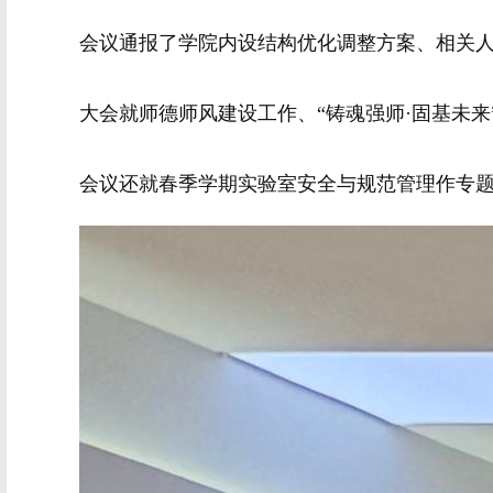
会议
通报了学院
内设
结构优化调整
方案、
相关
大会就
师德师风建设工作
、
“铸魂强师·固基未
会议还就春季学期
实验室安全与规范管理作专