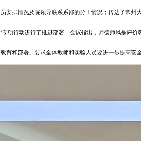
人
员安排情况
及院领导联系系部的分工
情况；
传达了
常州
来”专项行动进行了推进部署
。
会议指出
，师德师风是评价
题
教育和部署
。
要求
全体教师和实验人员
要
进一步提高安