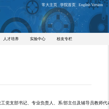
常大主页
学院首页
English Version
人才培养
实验中心
校友专栏
教工
党支部书记
、
专业负责人
、
系/
部主任
及辅导员教师代