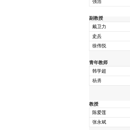
强浩
副教授
戴卫力
史兵
徐伟悦
青年教师
韩学超
杨勇
教授
陈爱莲
张永斌