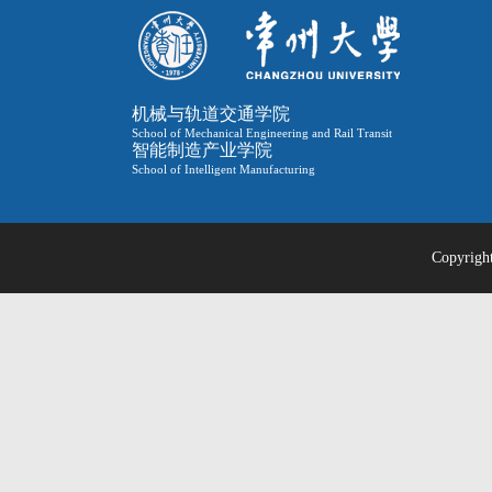
机械与轨道交通学院
School of Mechanical Engineering and Rail Transit
智能制造产业学院
School of Intelligent Manufacturing
Copyri