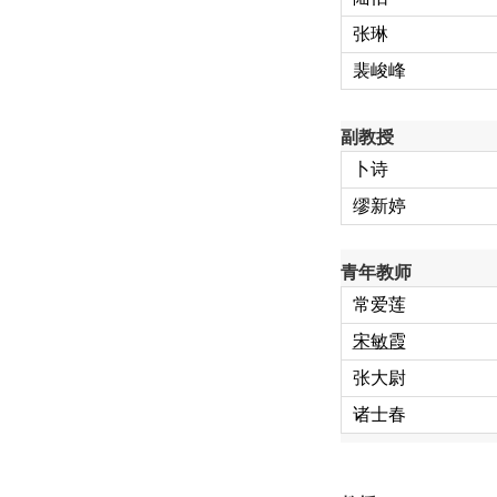
张琳
裴峻峰
副教授
卜诗
缪新婷
青年教师
常爱莲
宋敏霞
张大尉
诸士春