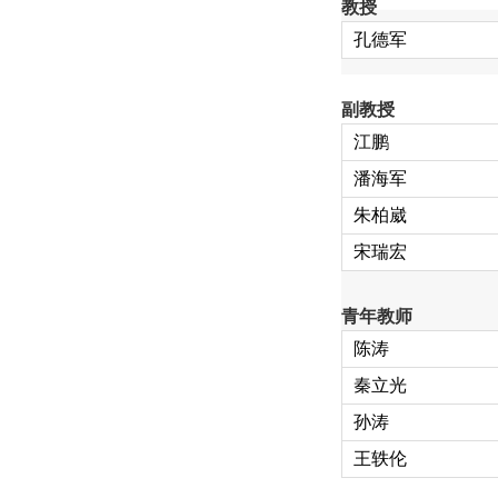
教授
孔德
军
副教授
江鹏
潘海军
朱柏崴
宋瑞宏
青年教师
陈涛
秦立光
孙涛
王轶
伦