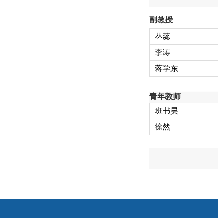
副教授
丛蕊
李涛
蒋学东
青年教师
班书昊
徐然