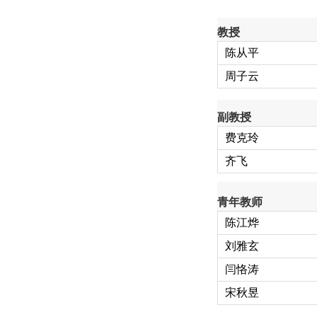
教授
陈从平
周子云
副教授
费克玲
齐飞
青年教师
陈江烨
刘雅玄
闫恪涛
宋秋昱