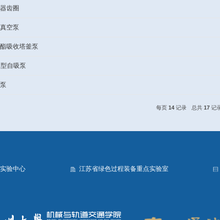
15-储罐
14-草酸酯回收塔顶回流罐
13-草酸酯回收塔顶冷凝器
12-膨胀节
11-液环真空泵转子
10-反渗透过滤
9-单级单吸离心泵
8-干燥器齿圈