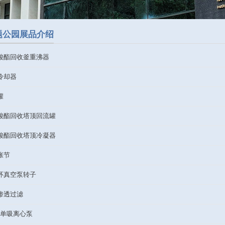
化机主题公园展品介绍
17-草酸酯回收釜重沸器
16-油冷却器