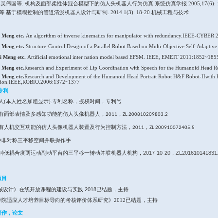
科学研究
（
1
）研究方向
机器人机构学
（
2
）
科研项目
、
江苏省重点研发计划
-产业前瞻与共性关键技
1
、
江苏省科技支撑基金项目
，
，
2
SBE201300846
3
、
常州市科技攻关项目
，
，
基于机
CE20120102
、
江苏省水利科技重点项目
，
，
城市下
4
2009010
（
3
）代表性著作，论文
发表论文
15
余篇，
SCI
检索
2
篇，
EI
检索
7
篇
1、
Qingmei Meng
etc.
Kinetostatic design and de
BASED DESIGN OF STRUCTURES AND MACH