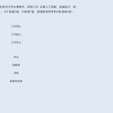
及机器人。邮箱：
mqm
@cczu.edu.cn
月于哈尔滨工业大学获工学博士学位，
2010.9
月以来一直在常州大