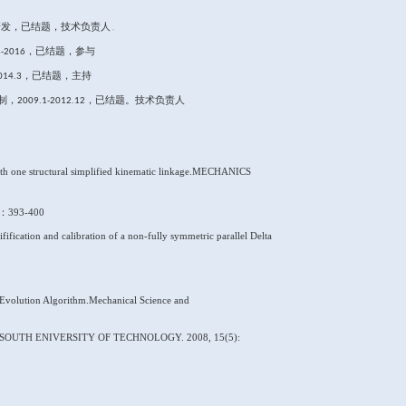
、市级及企业委托等各类科研项目
10
余项；发表论文
20
篇，
SCI
－
机械
设计及理论
专业
哈尔滨工业大学
20
09
/
07
－
机械
设计及理论
专业
哈尔滨工业大学
200
4
/07
－
机械
设计及理论
专业
黑龙江八一农垦大学
1997
/07
时间
单位
院系
－至今
常州大学
机械工程学院
9
－
常州大学
机械工程学院
2013/07
－
黑龙江八一农垦大学
机械工程学院
20
10
/0
7