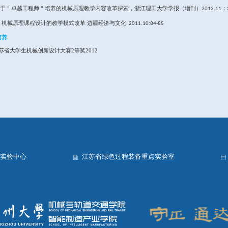
2
、
孟庆梅
等
.
半对称三平移
Ｄｅｌｔａ
ＣＵ
并联
3
、
Huiping Shen
,
Qingmei Meng
, Ju Li, Jiaming 
robot
.
Mechanism and Machine Theory161 (2
4
、
孟庆梅
等
.
具有圆环形类工作空间的二自由度
5
、
Qingmei Meng
etc.
Design of a Parallel Manipu
Engineering.2013,12(20):3-8
6、
Qingmei Meng
etc.
Artificial Emotional Mo
694~699
7、
孟庆梅
吴伟国等
.
基于视位的仿人头像机器人
8、
吴伟国
,
孟庆梅
等
.
情感建模方法研究
.
哈尔滨工
9、
孟庆梅
衣淑娟
.
轴流脱分装置脱出物下落过程
10、
孟庆梅
吴伟国等
.
机构及面部柔性体混合模
11、
孟庆梅
等
.
基于模糊控制的管道清淤机器人设
会议论文
1、
Qingmei Meng
etc.
An algorithm of inverse ki