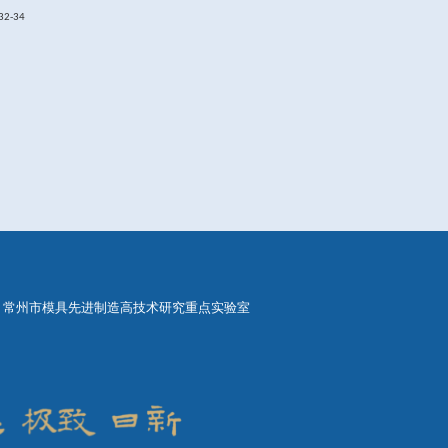
机构运动误差分析与标定
.
农 业机械学报
.2021,52
（
1
）：
393-40
Deng, Guanglei Wub,Kinematic sensitivity, parameter identifification
021) 10431
并联操作手的研究
.
机械设计与研究
2017,3(3)14-17
lator Based on Multi-Objective Self-Adaptive Differential Evoluti
del Based on Finite State Machine. JOURNAL OF CENTRAL SOU
的口形系统的研制
.
机械设计与制造
2010.2:152~154
业大学学报
. 2010,9:1388-1393
的高速摄像分析
.
农机化研究
2009.31
：
118~120
型下的仿人头机器人行为仿真
.
系统仿真学报
2005,17(6): 1466~14
计与研制
. 2014 1(3): 18-20
机械工程与技术
nematics for manipulator with redundancy
.IEEE-CYBER 2015.