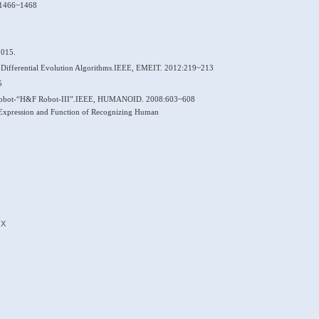
术项目
，
BE2015043，
面向
制造业的高速执行机构的研发
，
已
3C
多功能冗余自由度双臂工业机器人开发及示范应用
，
，
2013-2016
器视觉检测的管道清淤机器人关键技术的研究
，
，
2012.3-2014.3
水管道清污泥技术应用推广
下水管道清理机器人的研制
，
-----
20
09
。
velopment of a non-fully symmetric parallel Delta robot with one 
INES.2021(1):1-21