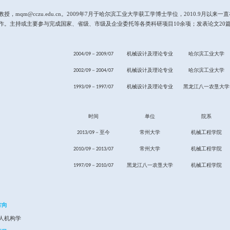
孟庆梅
，
副
教授
研究方向：机构学
个人简介
孟庆梅，副
教授，
mqm@cczu.edu.cn
。
2009
年
7