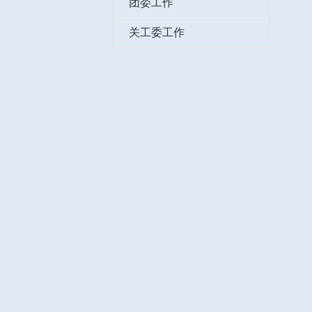
工会工作
分工会简介
组织结构
工会活动
团委工作
关工委工作